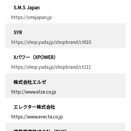
S.M.S Japan
https://smsjapan.jp
SYR
https://shop.yuda.jp/shopbrand/ct610
Xパワー（XPOWER）
https://shop.yuda.jp/shopbrand/ct111
株式会社エルゼ
http://www.elze.co.jp
エレクター株式会社
https://www.erecta.co.jp